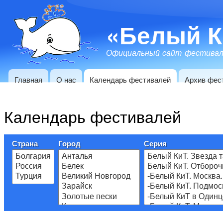
«Белый К
Официальный сайт фестивал
Главная
О нас
Календарь фестивалей
Архив фес
Основная
навигация
Календарь фестивалей
Страна
Город
Серия