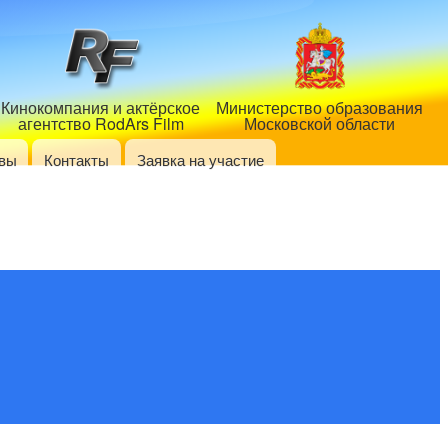
Кинокомпания и актёрское
Министерство образования
агентство RodArs Film
Московской области
вы
Контакты
Заявка на участие