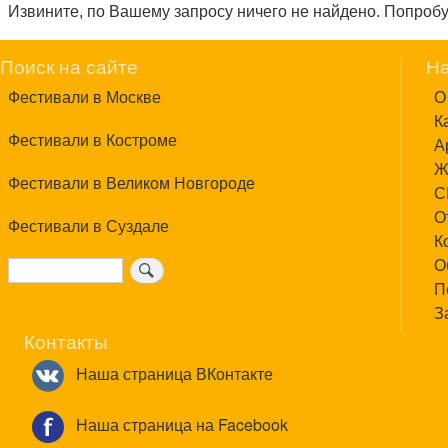
Извините, по Вашему запросу ничего не найдено. Попроб
Поиск на сайте
На
Фестивали в Москве
О
К
Фестивали в Костроме
А
Ж
Фестивали в Великом Новгороде
С
О
Фестивали в Суздале
К
О
Поиск
П
З
Контакты
Наша страница ВКонтакте
Наша страница на Facebook