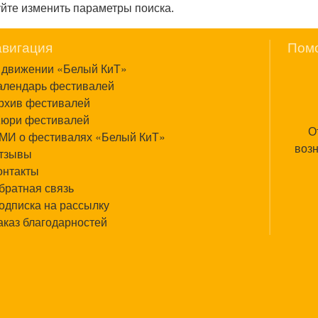
уйте изменить параметры поиска.
вигация
Пом
 движении «Белый КиТ»
алендарь фестивалей
рхив фестивалей
юри фестивалей
О
МИ о фестивалях «Белый КиТ»
возн
тзывы
онтакты
братная связь
одписка на рассылку
аказ благодарностей