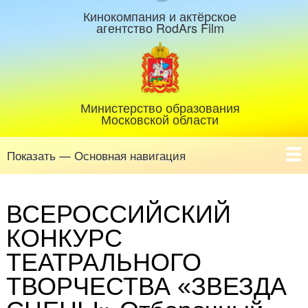
Кинокомпания и актёрское
агентство RodArs Film
Министерство образования
Московской области
Показать — Основная навигация
Основная
навигация
Главная
О нас
Календарь фестивалей
Архив фестивалей
Жюри
СМИ о фестивалях «Белый КиТ»
Отзывы
Контакты
Заявка на участие
ВСЕРОССИЙСКИЙ
КОНКУРС
ТЕАТРАЛЬНОГО
ТВОРЧЕСТВА «ЗВЕЗДА